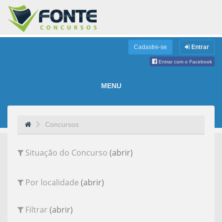
Cadastre-se
Entrar
Entrar com o Facebook
MENU
Concursos
Situação do Concurso
(abrir)
Por localidade
(abrir)
Filtrar
(abrir)