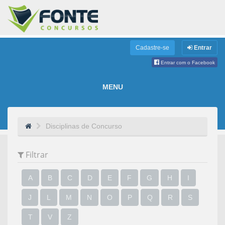
Cadastre-se
Entrar
Entrar com o Facebook
MENU
Disciplinas de Concurso
Filtrar
A
B
C
D
E
F
G
H
I
J
L
M
N
O
P
Q
R
S
T
V
Z