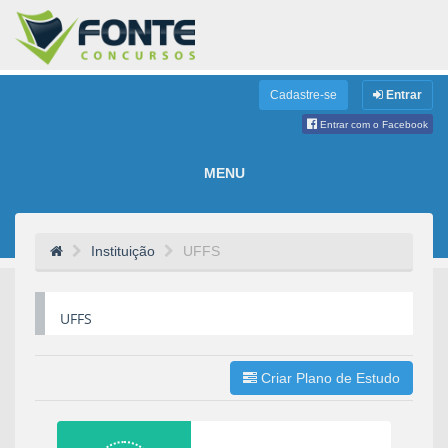
Cadastre-se
Entrar
Entrar com o Facebook
MENU
Instituição
UFFS
UFFS
Criar Plano de Estudo