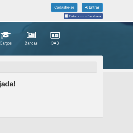
Cadastre-se
Entrar
Entrar com o Facebook
Cargos
Bancas
OAB
jada!