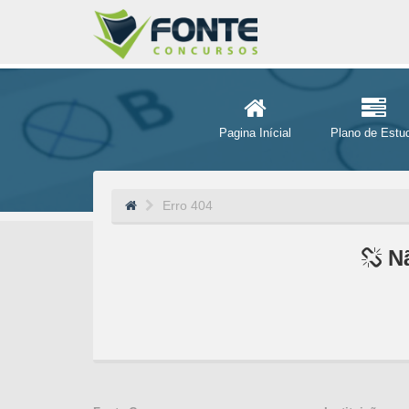
Pagina Inícial
Plano de Estu
Erro 404
Nã