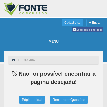
Cadastre-se
Entrar
Entrar com o Facebook
MENU
Erro 404
Não foi possível encontrar a
página desejada!
Página Inicial
Responder Questões