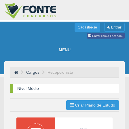
Cadastre-se
Entrar
Entrar com o Facebook
MENU
Cargos
Recepcionista
Nível Médio
Criar Plano de Estudo