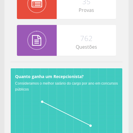
35
Provas
762
Questões
Quanto ganha um Recepcionista?
Consideramos o melhor salário do cargo por ano em concursos
públicos