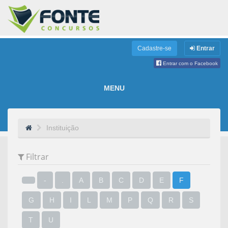
Cadastre-se
Entrar
Entrar com o Facebook
MENU
Instituição
Filtrar
-
.
A
B
C
D
E
F
G
H
I
L
M
P
Q
R
S
T
U