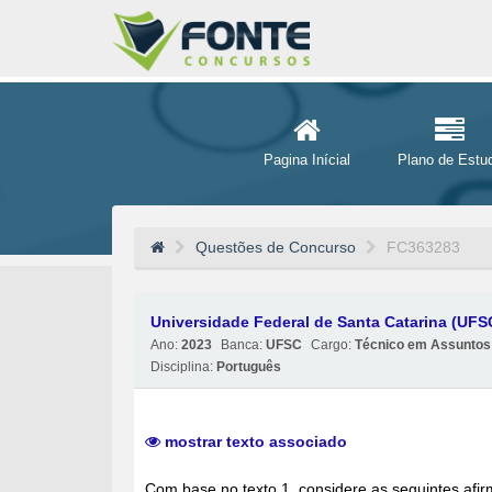
Pagina Inícial
Plano de Estu
Questões de Concurso
FC363283
Universidade Federal de Santa Catarina (UFS
Ano:
2023
Banca:
UFSC
Cargo:
Técnico em Assuntos
Disciplina:
Português
mostrar texto associado
Com base no texto 1, considere as seguintes afirma