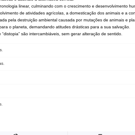
cronologia linear, culminando com o crescimento e desenvolvimento h
olvimento de atividades agrícolas, a domesticação dos animais e a co
zada pela destruição ambiental causada por mutações de animais e pla
para o planeta, demandando atitudes drásticas para a sua salvação.
e “distopia” são intercambiáveis, sem gerar alteração de sentido.
s.
as.
s.