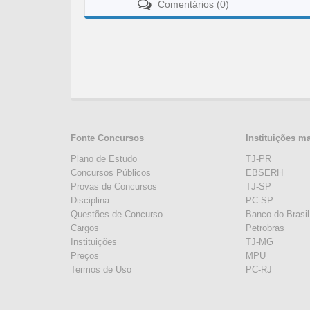
Comentários (0)
Fonte Concursos
Instituições m
Plano de Estudo
TJ-PR
Concursos Públicos
EBSERH
Provas de Concursos
TJ-SP
Disciplina
PC-SP
Questões de Concurso
Banco do Brasil
Cargos
Petrobras
Instituições
TJ-MG
Preços
MPU
Termos de Uso
PC-RJ