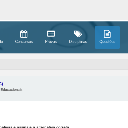
do
Concursos
Provas
Disciplinas
Questões
C)
 Educacionais
tivas e assinale a alternativa correta.