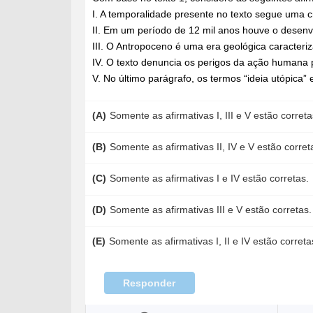
I. A temporalidade presente no texto segue uma 
II. Em um período de 12 mil anos houve o desenv
III. O Antropoceno é uma era geológica caracteri
IV. O texto denuncia os perigos da ação humana 
V. No último parágrafo, os termos “ideia utópica” 
(A)
Somente as afirmativas I, III e V estão correta
(B)
Somente as afirmativas II, IV e V estão corret
(C)
Somente as afirmativas I e IV estão corretas.
(D)
Somente as afirmativas III e V estão corretas.
(E)
Somente as afirmativas I, II e IV estão correta
Responder