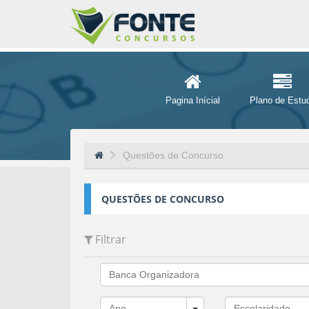
Pagina Inícial
Plano de Estu
Questões de Concurso
QUESTÕES DE CONCURSO
Filtrar