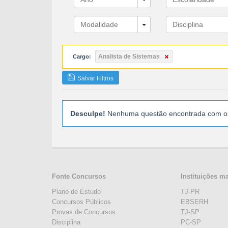
Analista de Sistemas
Cargo:
Salvar Filtros
Desculpe!
Nenhuma questão encontrada com os 
Fonte Concursos
Instituições m
Plano de Estudo
TJ-PR
Concursos Públicos
EBSERH
Provas de Concursos
TJ-SP
Disciplina
PC-SP