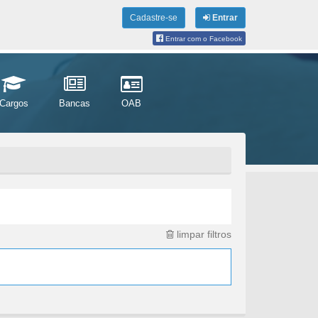
Cadastre-se
Entrar
Entrar com o Facebook
Cargos
Bancas
OAB
limpar filtros