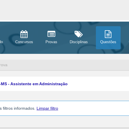
do
Concursos
Provas
Disciplinas
Questões
rova
-MS - Assistente em Administração
filtros informados.
Limpar filtro