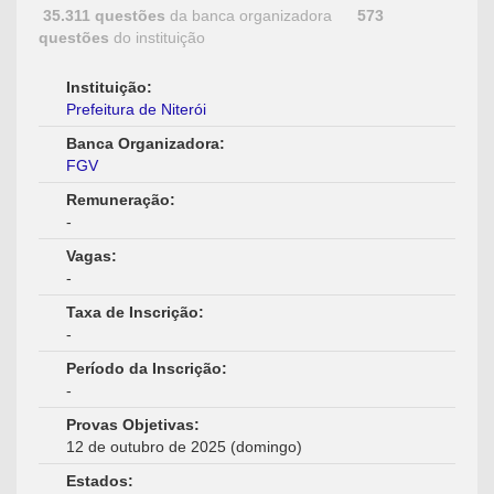
35.311 questões
da banca organizadora
573
questões
do instituição
Instituição:
Prefeitura de Niterói
Banca Organizadora:
FGV
Remuneração:
-
Vagas:
-
Taxa de Inscrição:
-
Período da Inscrição:
-
Provas Objetivas:
12 de outubro de 2025 (domingo)
Estados: