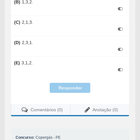
(B)
1,3,2.
(C)
2,1,3.
(D)
2,3,1.
(E)
3,1,2.
Responder
Comentários (0)
Anotação (0)
Concurso:
Copergás - PE