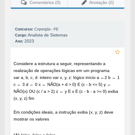
Comentários (0)
Anotação (0)
Concurso:
Copergás - PE
Analista de Sistemas
Cargo:
2023
Ano:
Considere a estrutura a seguir, representando a
realização de operações lógicas em um programa.
var a, b, c, d: inteiro var x, y, z: lógico início a ←2 b
←
1
c
←
3 d
←
0 x
←
NÃO(a + d > 0) E (c - b <= 5) y
←
NÃO(x) OU (c / a > 2) z
←
y E x E (c - b - a >= 0) exiba
(x, y, z) fim
Em condições ideais, a instrução exiba (x, y, z) deve
mostrar os valores